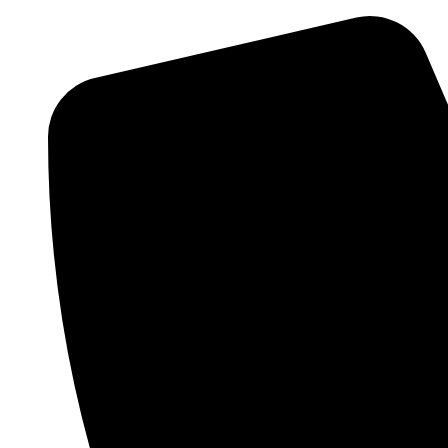
Přejít
k
obsahu