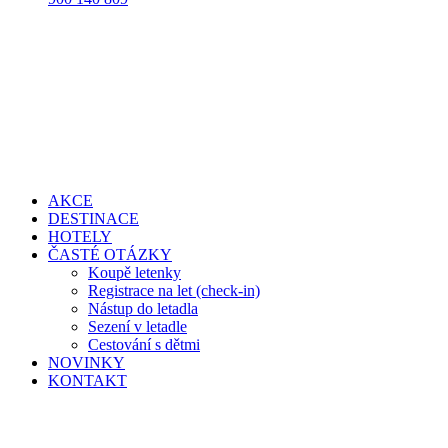
AKCE
DESTINACE
HOTELY
ČASTÉ OTÁZKY
Koupě letenky
Registrace na let (check-in)
Nástup do letadla
Sezení v letadle
Cestování s dětmi
NOVINKY
KONTAKT