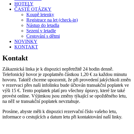
HOTELY
ČASTÉ OTÁZKY
Koupě letenky
Registrace na let (check-in)
Nástup do letadla
Sezení v letadle
Cestování s dětmi
NOVINKY
KONTAKT
Kontakt
Zákaznická linka je k dispozici nepřetržitě 24 hodin denně.
Telefonický hovor je zpoplatněn částkou 1,20 € za každou minutu
hovoru. Taktéž chceme upozornit, že při provedení jakýchkoli změn
v rezervaci přes naši infolinku bude účtován transakční poplatek ve
výši 15 €. Tento poplatek platí pro všechny úpravy, které lze také
provést online. Výjimkou jsou změny týkající se opožděného letu,
na něž se transakční poplatek nevztahuje.
Prosíme, abyste měli k dispozici rezervační číslo vašeho letu,
informace o cestujících a datum letu při kontaktování naší linky.