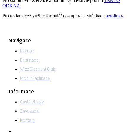
Pro skupinové rezervace a podmínky navštivte prosím
TENTO
ODKAZ.
Pro reklamace využijte formulář dostupný na stránkách
aerolinky.
Navigace
Ryanair
Destinace
Wizz Discount Club
Mobilní aplikace
Informace
Časté otázky
Zavazadla
Kontakt